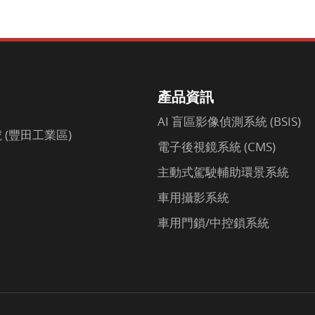
產品資訊
AI 盲區影像偵測系統 (BSIS)
(豐田工業區)
電子後視鏡系統 (CMS)
主動式駕駛輔助環景系統
車用攝影系統
車用門鎖/中控鎖系統