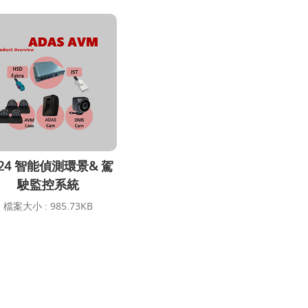
024 智能偵測環景& 駕
駛監控系統
檔案大小 : 985.73KB