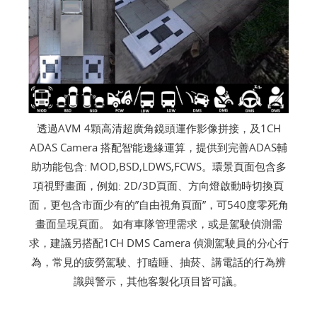
透過AVM 4顆高清超廣角鏡頭運作影像拼接，及1CH
ADAS Camera 搭配智能邊緣運算，提供到完善ADAS輔
助功能包含: MOD,BSD,LDWS,FCWS。環景頁面包含多
項視野畫面，例如: 2D/3D頁面、方向燈啟動時切換頁
面，更包含市面少有的”自由視角頁面”，可540度零死角
畫面呈現頁面。 如有車隊管理需求，或是駕駛偵測需
求，建議另搭配1CH DMS Camera 偵測駕駛員的分心行
為，常見的疲勞駕駛、打瞌睡、抽菸、講電話的行為辨
識與警示，其他客製化項目皆可議。