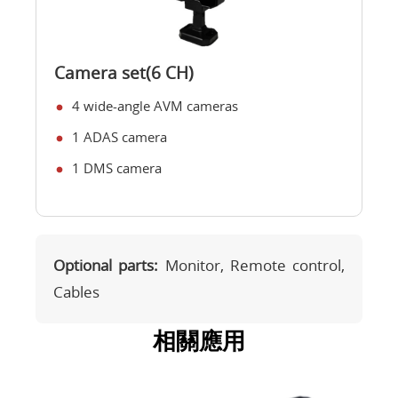
Camera set(6 CH)
4 wide-angle AVM cameras
1 ADAS camera
1 DMS camera
Optional parts:
Monitor, Remote control,
Cables
相關應用