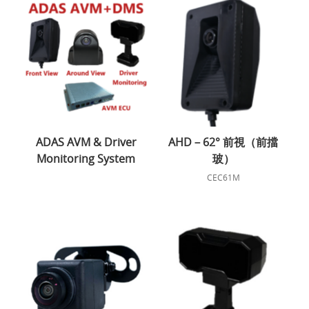
ADAS AVM & Driver
AHD－62° 前視（前擋
Monitoring System
玻）
CEC61M