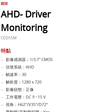
鏡頭
AHD- Driver
Monitoring
CED55M
特點
影像感測器：1/3.7" CMOS
信號系統：AHD
幀速率：30
解析度：1280 x 720
影像狀態：正像
工作電壓：DC 9 ~15 V
視角：H62°/V35°/D72°