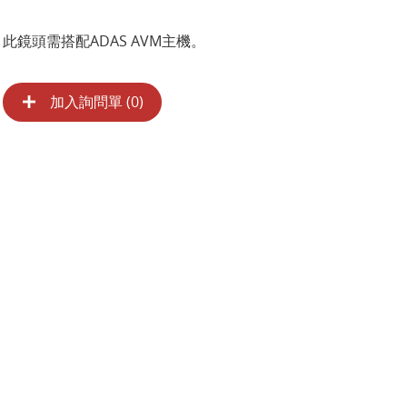
此鏡頭需搭配ADAS AVM主機。
加入詢問單 (
0
)