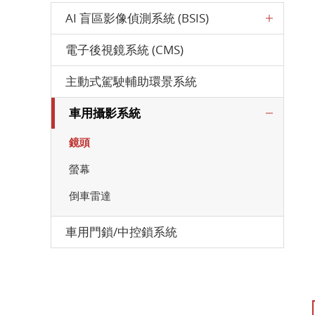
AI 盲區影像偵測系統 (BSIS)
電子後視鏡系統 (CMS)
主動式駕駛輔助環景系統
車用攝影系統
鏡頭
螢幕
倒車雷達
車用門鎖/中控鎖系統