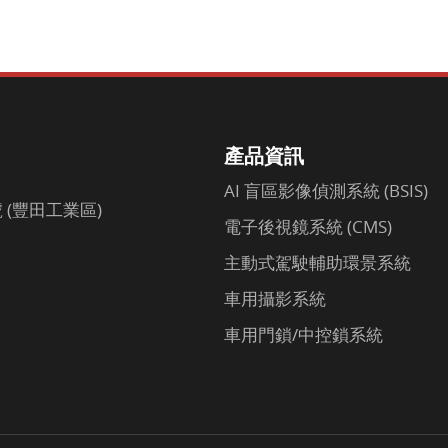
產品資訊
AI 盲區影像偵測系統 (BSIS)
(豐田工業區)
電子後視鏡系統 (CMS)
主動式駕駛輔助環景系統
車用攝影系統
車用門鎖/中控鎖系統