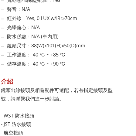
寬動態/高動態範圍：Yes
聲音：N/A
紅外線：Yes, 0 LUX w/IR@70cm
光學偏心：N/A
防水係數：N/A (車內用)
鏡頭尺寸：88(W)x101(H)x50(D)mm
工作溫度：-40 ℃ ~ +85 ℃
儲存溫度：-40 ℃ ~ +90 ℃
介紹
鏡頭出線接頭及相關配件可選配，若有指定接頭及型
號，請聯繫我們進一步討論。
- WST 防水接頭
- JST 防水接頭
- 航空接頭