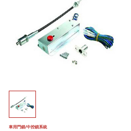
車用門鎖/中控鎖系統