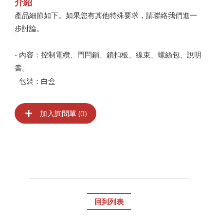
介紹
產品細節如下。如果您有其他特殊要求，請聯絡我們進一
步討論。
- 內容：控制電纜、門閂鎖、鎖扣板、線束、螺絲包、說明
書。
- 包裝：白盒
加入詢問單 (
0
)
回到列表