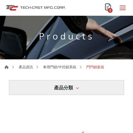
0
Products
門閂鎖套裝
產品資訊
車用門鎖/中控鎖系統
產品分類