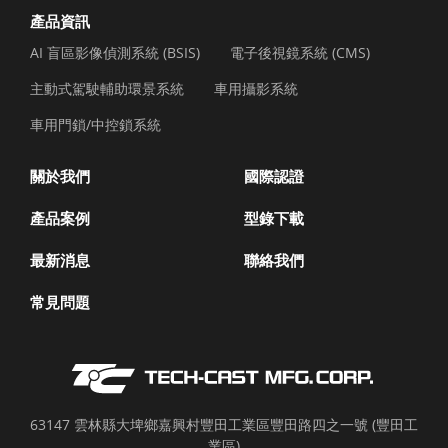
產品資訊
AI 盲區影像偵測系統 (BSIS)
電子後視鏡系統 (CMS)
主動式駕駛輔助環景系統
車用攝影系統
車用門鎖/中控鎖系統
關於我們
國際認證
產品案例
型錄下載
最新消息
聯絡我們
常見問題
63147 雲林縣大埤鄉嘉興村豐田工業區豐田路四之一號 (豐田工
業區)