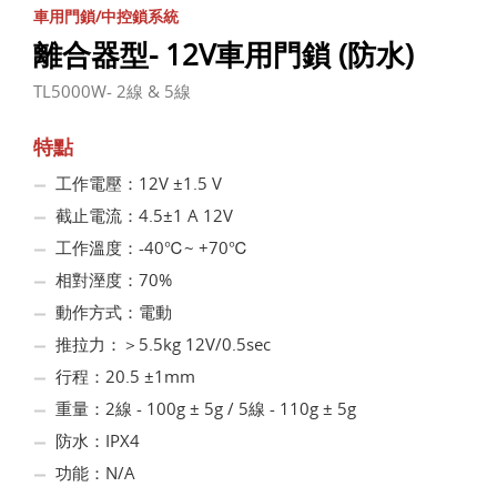
車用門鎖/中控鎖系統
離合器型- 12V車用門鎖 (防水)
TL5000W- 2線 & 5線
特點
工作電壓：12V ±1.5 V
截止電流：4.5±1 A 12V
工作溫度：-40℃~ +70℃
相對溼度：70%
動作方式：電動
推拉力：＞5.5kg 12V/0.5sec
行程：20.5 ±1mm
重量：2線 - 100g ± 5g / 5線 - 110g ± 5g
防水：IPX4
功能：N/A